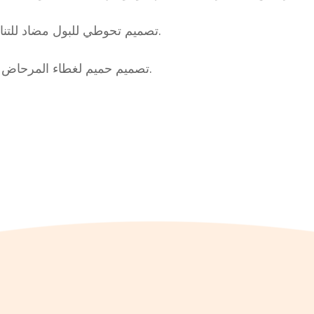
7. تصميم تحوطي للبول مضاد للتناثر يتم رفع الترس الأمامي لتجنب إحراج البول المتسرب.
8.تصميم حميم لغطاء المرحاض ، يمنع بشكل فعال انتشار الرائحة ، نظيف ، صحي وآمن.