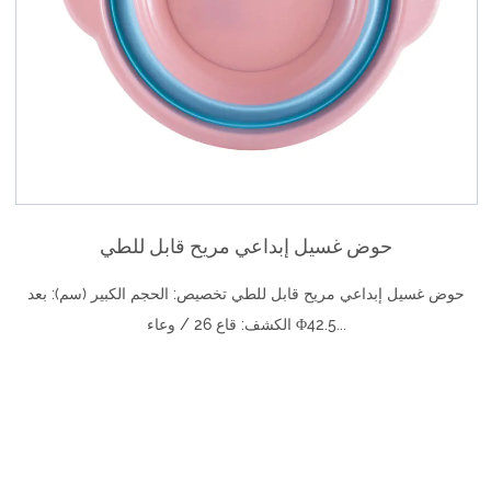
حوض غسيل ذو لونين للأطفال
حوض غسيل ذو لونين للأطفال المواصفات: 31.5 * 34.5 * 8.59 (سم)