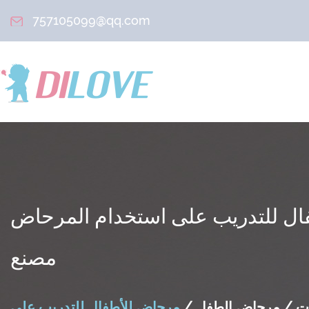
757105099@qq.com
ل للتدريب على استخدام المرحاض
مصنع
ت
/
مرحاض الطفل
/
مرحاض للأطفال للتدريب على