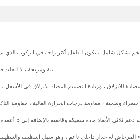
2.Upgraded بو وسادة ، Q لينة ومريحة ، لا الجليد في الشتاء ، لا قائظ في الصيف.