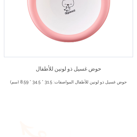
تركيب مجاني ناموسية قابلة للطي للأطفال
تركيب مجاني ناموسية قابلة للطي للأطفال تخصيص: صغير: 98 * 58 * 45
(سم) متوسط: 1...