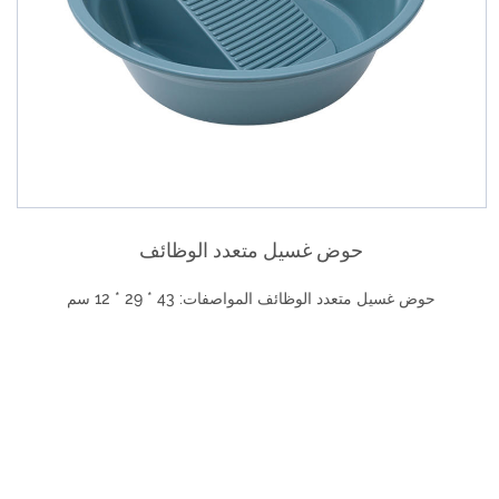
حوض غسيل إبداعي مريح قابل للطي
حوض غسيل إبداعي مريح قابل للطي تخصيص: الحجم الكبير (سم): بعد
الكشف: قاع 26 / وعاء Φ42.5...