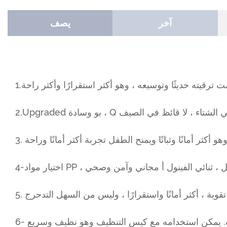
آخر
يصف