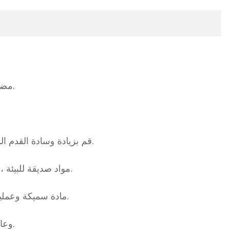
1.مضخم بشكل شامل ، يكون الطفل أكثر راحة في الركوب الذي تمت ترقيته حديثًا وتوسيعه ، وهو أكثر استقرارًا وأكثر راحة.
3. قم بزيادة وسادة القدم المضادة للانزلاق ، وزيادة التصميم المضاد للانزلاق في الأسفل ، وهو أكثر أمانًا وثباتًا ويمنح الطفل تجربة أكثر أمانًا وراحة.
4-اختيار مواد PP ، مواد صديقة للبيئة ، خضراء وصحية ، مقاومة درجات الحرارة العالية ، مقاومة التآكل ، ثنائي الفينول أ مجاني وآمن وصحي.
5. مادة سميكة وعملية دعم ثلاثي الأبعاد مادة سميكة وقاسية بالإضافة إلى 6 أعمدة تقوية ، أكثر أمانًا واستقرارًا ، وليس من السهل التدحرج.
6- وعاء المرحاض له جدار داخلي ناعم ، وهو سهل التنظيف والتنظيف. يمكن استخدامه مع كيس التنظيف وهو نظيف وسريع.