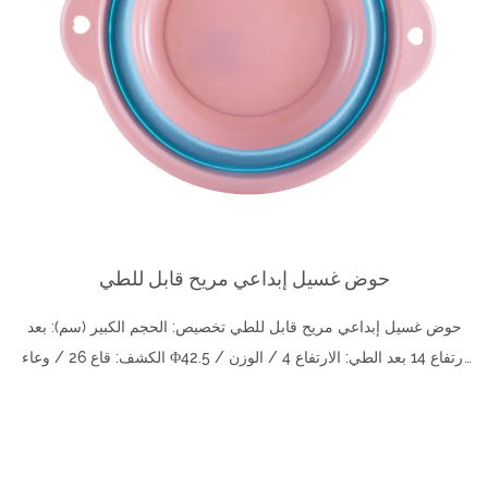
حوض غسيل إبداعي مريح قابل للطي
حوض غسيل إبداعي مريح قابل للطي تخصيص: الحجم الكبير (سم): بعد
الكشف: قاع 26 / وعاء Φ42.5 / ارتفاع 14 بعد الطي: الارتفاع 4 / الوزن
355 جرام الحجم المتو...