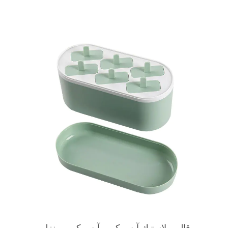
قالب بلاستيك آيس كريم آيس كريم منزلي