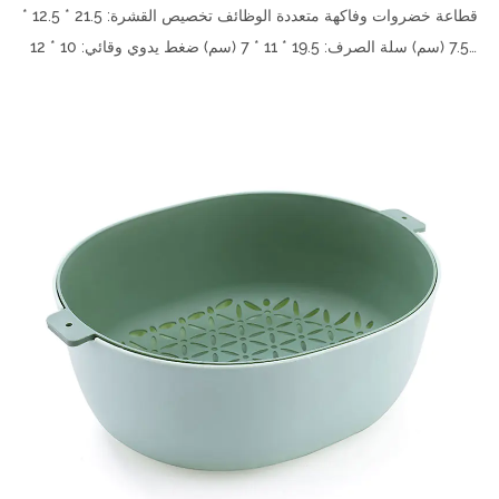
قطاعة خضروات وفاكهة متعددة الوظائف تخصيص القشرة: 21.5 * 12.5 *
7.5 (سم) سلة الصرف: 19.5 * 11 * 7 (سم) ضغط يدوي وقائي: 10 * 12
(سم) الن...